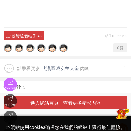
點贊這個帖子
+6
帖子ID: 22792

6
贊
點擊看更多
武漢區域女主大全
内容


全部評論
5
APP下載

進入網站首頁，查看更多精彩内容
金币充值

'
在線客服
简体中文版
本網站使用cookies确保您在我們的網站上獲得最佳體驗。