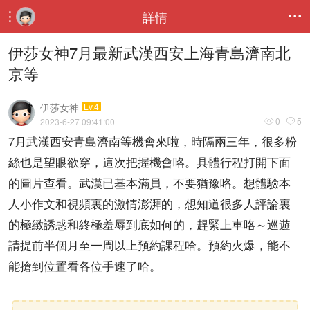
詳情


伊莎女神7月最新武漢西安上海青島濟南北
京等
伊莎女神
Lv.4
0
5
2023-6-27 09:41:00


7月武漢西安青島濟南等機會來啦，時隔兩三年，很多粉
絲也是望眼欲穿，這次把握機會咯。具體行程打開下面
的圖片查看。武漢已基本滿員，不要猶豫咯。想體驗本
人小作文和視頻裏的激情澎湃的，想知道很多人評論裏
的極緻誘惑和終極羞辱到底如何的，趕緊上車咯～巡遊
請提前半個月至一周以上預約課程哈。預約火爆，能不
能搶到位置看各位手速了哈。