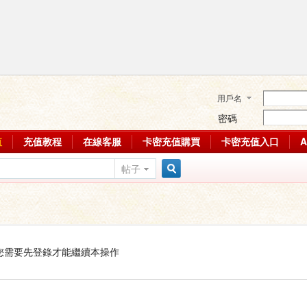
用戶名
密碼
值
充值教程
在線客服
卡密充值購買
卡密充值入口
帖子
搜
索
您需要先登錄才能繼續本操作