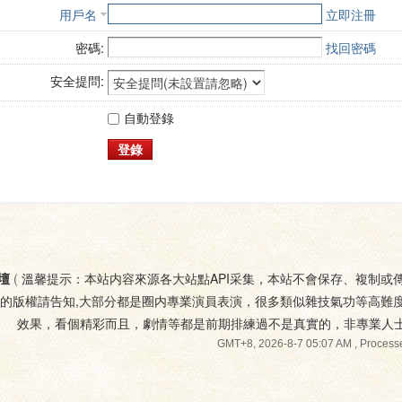
用戶名
立即注冊
密碼:
找回密碼
安全提問:
自動登錄
登錄
壇
(
溫馨提示：本站内容來源各大站點API采集，本站不會保存、複制或
您的版權請告知,大部分都是圈内專業演員表演，很多類似雜技氣功等高難
效果，看個精彩而且，劇情等都是前期排練過不是真實的，非專業人
GMT+8, 2026-8-7 05:07 AM
, Processe