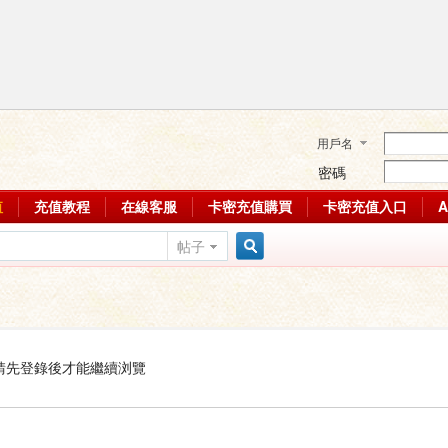
用戶名
密碼
值
充值教程
在線客服
卡密充值購買
卡密充值入口
帖子
搜
索
請先登錄後才能繼續浏覽