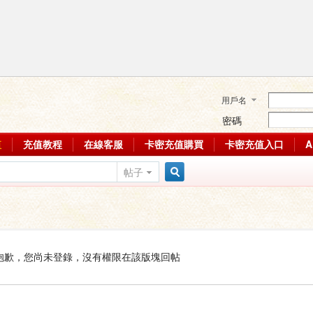
用戶名
密碼
值
充值教程
在線客服
卡密充值購買
卡密充值入口
帖子
搜
索
抱歉，您尚未登錄，沒有權限在該版塊回帖